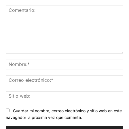
Comentario:
No
Co
ele
Sit
we
Guardar mi nombre, correo electrónico y sitio web en este
navegador la próxima vez que comente.