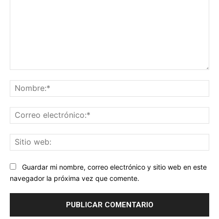
Comentario:
No
Co
ele
Sit
we
Guardar mi nombre, correo electrónico y sitio web en este
navegador la próxima vez que comente.