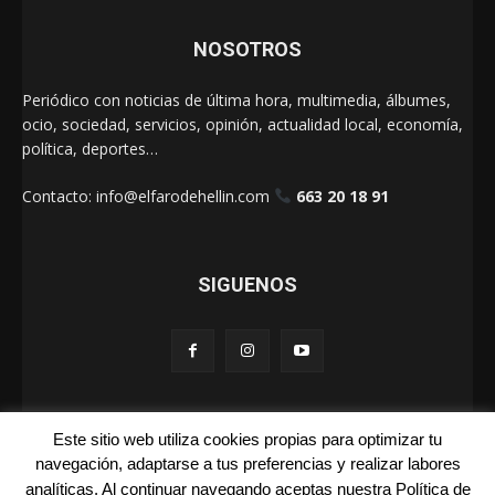
NOSOTROS
Periódico con noticias de última hora, multimedia, álbumes,
ocio, sociedad, servicios, opinión, actualidad local, economía,
política, deportes…
Contacto:
info@elfarodehellin.com
663 20 18 91
SIGUENOS
Este sitio web utiliza cookies propias para optimizar tu
El Faro de Hellín 2025
navegación, adaptarse a tus preferencias y realizar labores
analíticas. Al continuar navegando aceptas nuestra Política de