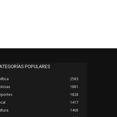
ATEGORÍAS POPULARES
lítica
2583
ticias
1881
eportes
1828
cal
1417
ltura
1406