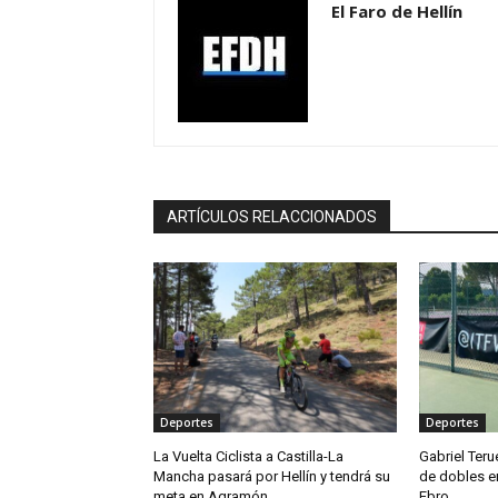
El Faro de Hellín
ARTÍCULOS RELACCIONADOS
Deportes
Deportes
La Vuelta Ciclista a Castilla-La
Gabriel Teru
Mancha pasará por Hellín y tendrá su
de dobles en
meta en Agramón
Ebro