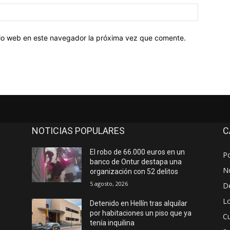
Sitio
web:
itio web en este navegador la próxima vez que comente.
NOTICIAS POPULARES
C
El robo de 66.000 euros en un
Po
banco de Ontur destapa una
No
organización con 52 delitos
5 agosto, 2026
D
Lo
Detenido en Hellín tras alquilar
por habitaciones un piso que ya
Cu
tenía inquilina