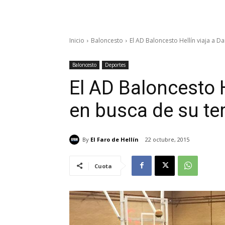
Inicio
Baloncesto
El AD Baloncesto Hellín viaja a Da
Baloncesto
Deportes
El AD Baloncesto H
en busca de su ter
By
El Faro de Hellín
22 octubre, 2015
Cuota