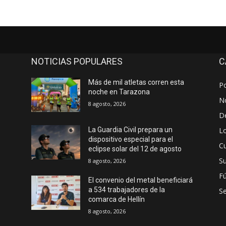
NOTICIAS POPULARES
C
Más de mil atletas corren esta
Po
noche en Tarazona
No
8 agosto, 2026
D
Lo
La Guardia Civil prepara un
dispositivo especial para el
Cu
eclipse solar del 12 de agosto
S
8 agosto, 2026
Fú
El convenio del metal beneficiará
a 534 trabajadores de la
S
comarca de Hellín
8 agosto, 2026