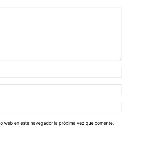
Nombre:
Correo
electróni
Sitio
web:
itio web en este navegador la próxima vez que comente.