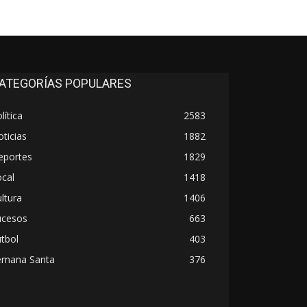
ATEGORÍAS POPULARES
lítica
2583
ticias
1882
eportes
1829
cal
1418
ltura
1406
ucesos
663
tbol
403
emana Santa
376