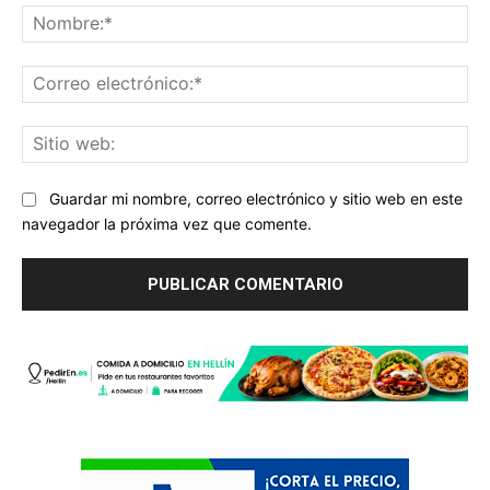
No
Co
ele
Sit
we
Guardar mi nombre, correo electrónico y sitio web en este
navegador la próxima vez que comente.