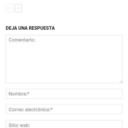
DEJA UNA RESPUESTA
Comentario:
No
Co
ele
Sit