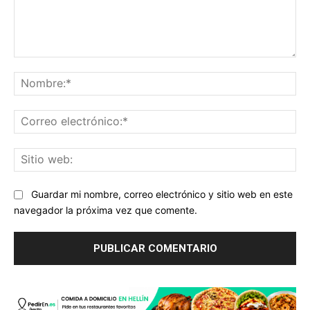
Comentario:
No
Co
ele
Sit
we
Guardar mi nombre, correo electrónico y sitio web en este
navegador la próxima vez que comente.