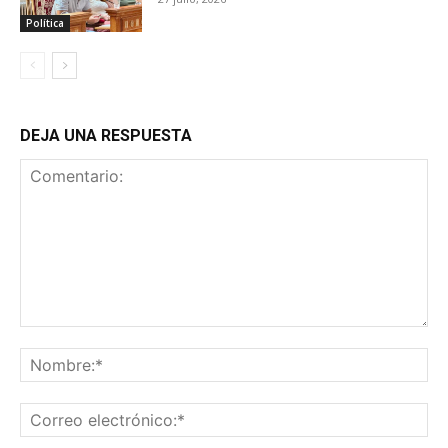
Política
DEJA UNA RESPUESTA
Comentario:
No
Co
ele