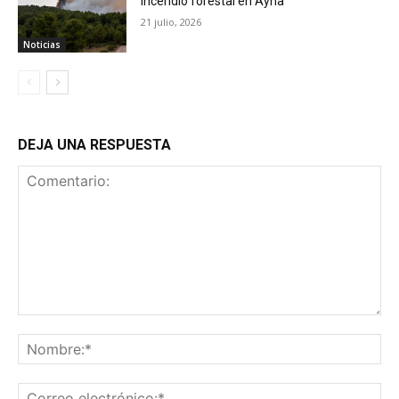
incendio forestal en Ayna
21 julio, 2026
Noticias
DEJA UNA RESPUESTA
Comentario:
No
Co