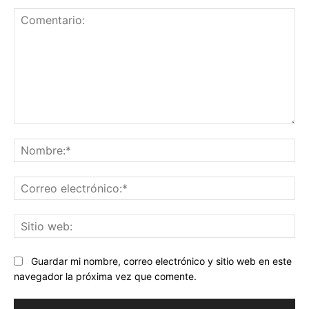
Comentario:
No
Co
ele
Sit
we
Guardar mi nombre, correo electrónico y sitio web en este
navegador la próxima vez que comente.