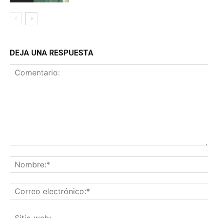
DEJA UNA RESPUESTA
Comentario:
No
Co
ele
Sit