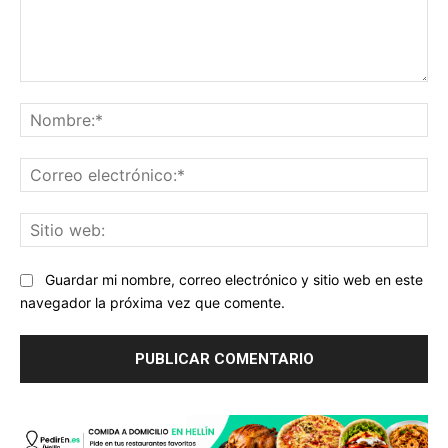
Comentario:
No
Co
ele
Sit
we
Guardar mi nombre, correo electrónico y sitio web en este
navegador la próxima vez que comente.