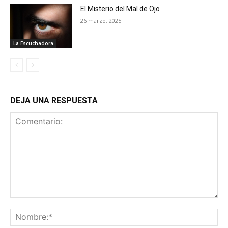
El Misterio del Mal de Ojo
26 marzo, 2025
La Escuchadora
DEJA UNA RESPUESTA
Comentario:
No