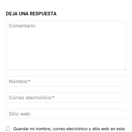
DEJA UNA RESPUESTA
Comentario:
No
Co
ele
Sit
we
Guardar mi nombre, correo electrónico y sitio web en este