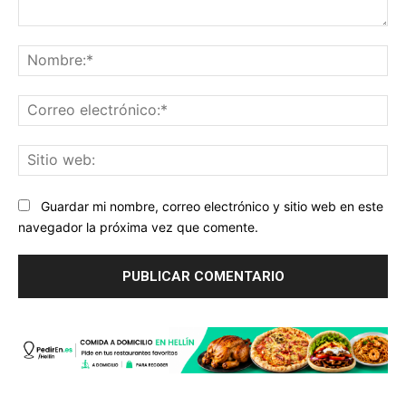
Comentario:
No
Co
ele
Sit
we
Guardar mi nombre, correo electrónico y sitio web en este
navegador la próxima vez que comente.