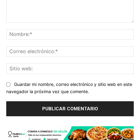
Comentario:
No
Co
ele
Sit
we
Guardar mi nombre, correo electrónico y sitio web en este
navegador la próxima vez que comente.