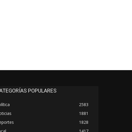
co:*
ATEGORÍAS POPULARES
lítica
2583
ticias
1881
eportes
1828
cal
1417