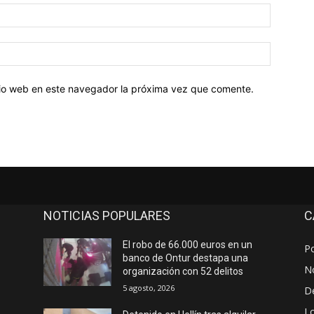
Correo
electróni
Sitio
web:
itio web en este navegador la próxima vez que comente.
NOTICIAS POPULARES
C
El robo de 66.000 euros en un
Po
banco de Ontur destapa una
No
organización con 52 delitos
5 agosto, 2026
D
Lo