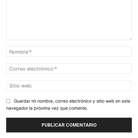
Comentario:
No
Co
ele
Sit
we
Guardar mi nombre, correo electrónico y sitio web en este
navegador la próxima vez que comente.