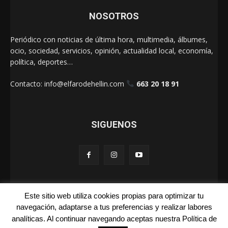
NOSOTROS
Periódico con noticias de última hora, multimedia, álbumes,
ocio, sociedad, servicios, opinión, actualidad local, economía,
política, deportes…
Contacto:
info@elfarodehellin.com
663 20 18 91
SIGUENOS
Este sitio web utiliza cookies propias para optimizar tu
El Faro de Hellín 2025
navegación, adaptarse a tus preferencias y realizar labores
analíticas. Al continuar navegando aceptas nuestra Política de
Galerías
Cartas
La Foto de la Semana
Quienes Somos