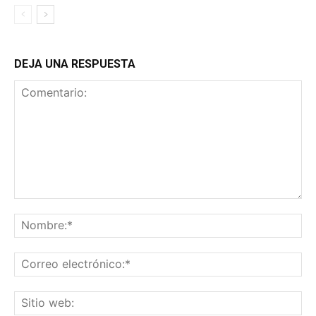
DEJA UNA RESPUESTA
Comentario:
No
Co
ele
Sit
we