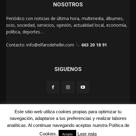
NOSOTROS
Periódico con noticias de última hora, multimedia, álbumes,
ocio, sociedad, servicios, opinión, actualidad local, economía,
política, deportes…
Contacto:
info@elfarodehellin.com
663 20 18 91
SIGUENOS
Este sitio web utiliza cookies propias para optimizar tu
El Faro de Hellín 2025
navegación, adaptarse a tus preferencias y realizar labores
analíticas. Al continuar navegando aceptas nuestra Política de
Galerías
Cartas
La Foto de la Semana
Quienes Somos
Cookies.
Leer más
Acepto
Aviso Legal
Publicidad