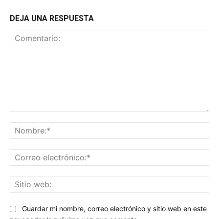
DEJA UNA RESPUESTA
Comentario:
No
Co
ele
Sit
we
Guardar mi nombre, correo electrónico y sitio web en este