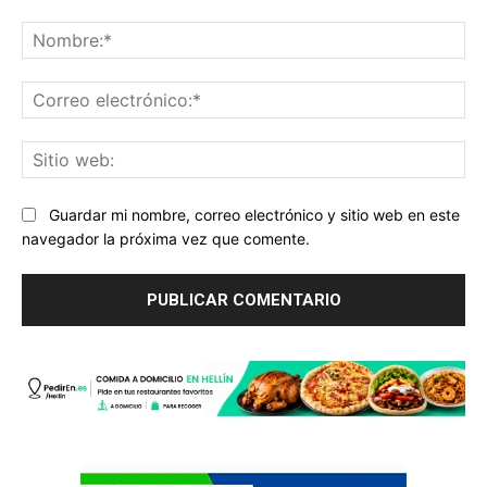
Comentario:
No
Co
ele
Sit
we
Guardar mi nombre, correo electrónico y sitio web en este
navegador la próxima vez que comente.