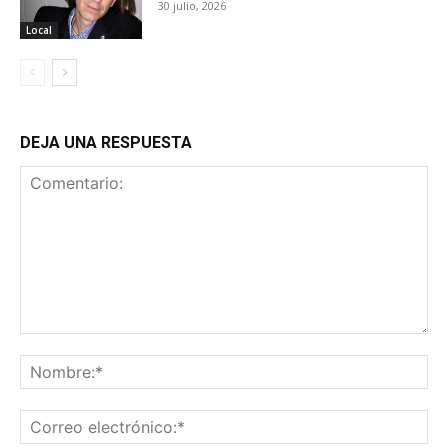
30 julio, 2026
Local
DEJA UNA RESPUESTA
Comentario:
No
Co
ele