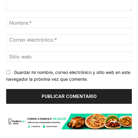
Comentario:
No
Co
ele
Sit
we
Guardar mi nombre, correo electrónico y sitio web en este
navegador la próxima vez que comente.