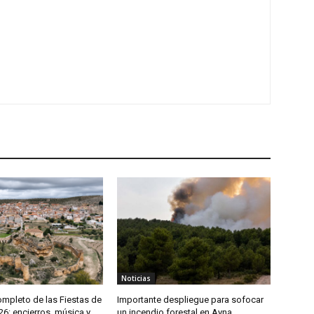
Noticias
mpleto de las Fiestas de
Importante despliegue para sofocar
6: encierros, música y
un incendio forestal en Ayna