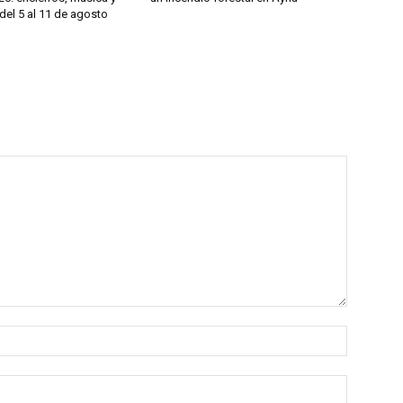
del 5 al 11 de agosto
Nombre:
Correo
electróni