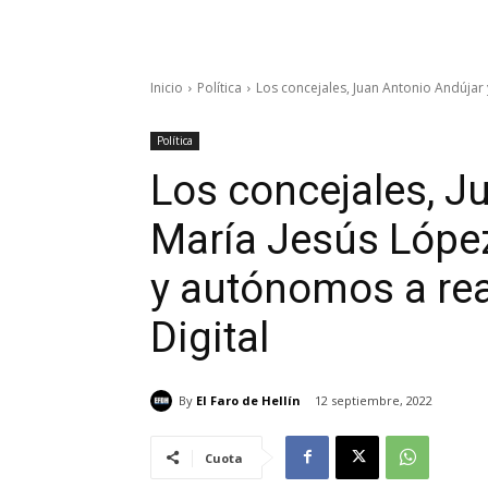
Inicio
Política
Los concejales, Juan Antonio Andújar y
Política
Los concejales, J
María Jesús Lópe
y autónomos a rea
Digital
By
El Faro de Hellín
12 septiembre, 2022
Cuota