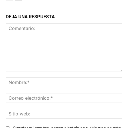
DEJA UNA RESPUESTA
Comentario:
No
Co
ele
Sit
we