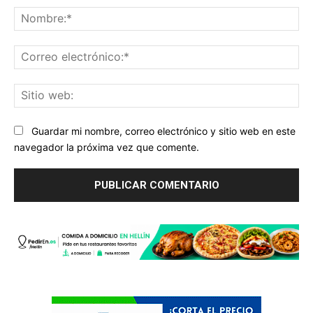
No
Co
ele
Sit
we
Guardar mi nombre, correo electrónico y sitio web en este
navegador la próxima vez que comente.