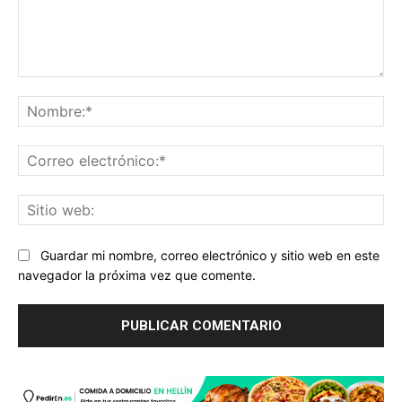
Comentario:
No
Co
ele
Sit
we
Guardar mi nombre, correo electrónico y sitio web en este
navegador la próxima vez que comente.