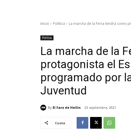
Inicio
Política
La marcha de la Feria tendrá como pr
Política
La marcha de la F
protagonista el E
programado por la
Juventud
By
El Faro de Hellín
23 septiembre, 2021
Cuota