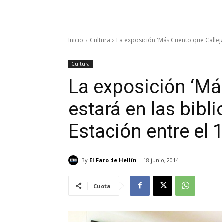
Inicio
Cultura
La exposición 'Más Cuento que Calleja'
Cultura
La exposición ‘Má
estará en las bibli
Estación entre el 
By
El Faro de Hellín
18 junio, 2014
Cuota