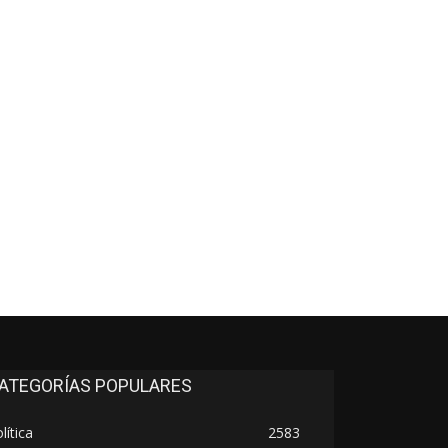
*
co:*
ATEGORÍAS POPULARES
lítica
2583