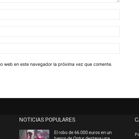
Nombre:
Correo
electróni
Sitio
web:
itio web en este navegador la próxima vez que comente.
NOTICIAS POPULARES
C
El robo de 66.000 euros en un
Po
banco de Ontur destapa una