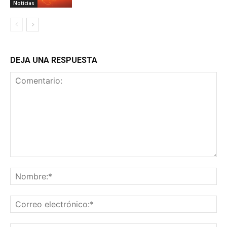
Noticias
DEJA UNA RESPUESTA
Comentario:
No
Co
ele