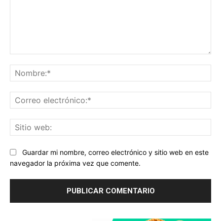
Comentario:
No
Co
ele
Sit
we
Guardar mi nombre, correo electrónico y sitio web en este
navegador la próxima vez que comente.