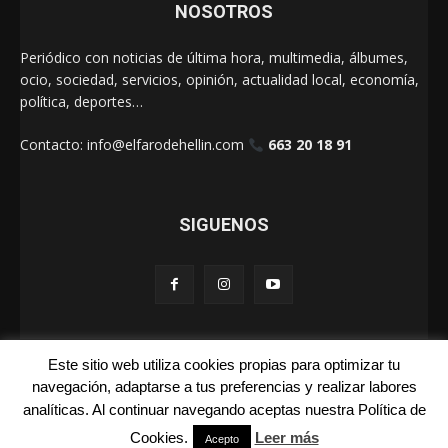
NOSOTROS
Periódico con noticias de última hora, multimedia, álbumes,
ocio, sociedad, servicios, opinión, actualidad local, economía,
política, deportes…
Contacto:
info@elfarodehellin.com
663 20 18 91
SIGUENOS
Este sitio web utiliza cookies propias para optimizar tu
El Faro de Hellín 2025
navegación, adaptarse a tus preferencias y realizar labores
analíticas. Al continuar navegando aceptas nuestra Política de
Galerías
Cartas
La Foto de la Semana
Quienes Somos
Cookies.
Leer más
Acepto
Aviso Legal
Publicidad