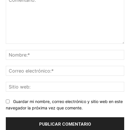
Comentario:
No
Co
ele
Sit
we
Guardar mi nombre, correo electrónico y sitio web en este
navegador la próxima vez que comente.