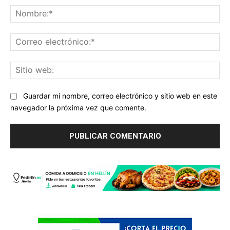
No
Co
ele
Sit
we
Guardar mi nombre, correo electrónico y sitio web en este
navegador la próxima vez que comente.