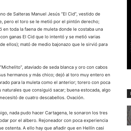
lano de Salteras Manuel Jesús “El Cid”, vestido de
, pero el toro se le metió por el pintón derecho;
ó en toda la faena de muleta donde le costaba una
 con ganas El Cid que lo intentó y se metió varias
de ellos); mató de medio bajonazo que le sirvió para
 “Michelito”, ataviado de seda blanca y oro con cabos
sus hermanos y más chico; dejó al toro muy entero en
arado para la muleta como el anterior; torero con poca
es naturales que consiguió sacar; buena estocada, algo
e necesitó de cuatro descabellos. Ovación.
migo, nada pudo hacer Cartagena, le sonaron los tres
rodar por el albero. Rejoneador con poca experiencia
e ostenta. A ello hay que añadir que en Hellín casi