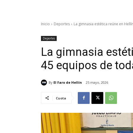
Inicio
Deportes
La gimnasia estética reúne en Hellín
Deportes
La gimnasia estéti
45 equipos de toda
By
El Faro de Hellín
25 mayo, 2026
Cuota