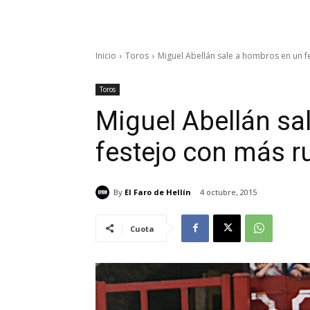
Inicio
Toros
Miguel Abellán sale a hombros en un fe
Toros
Miguel Abellán sa
festejo con más r
By
El Faro de Hellín
4 octubre, 2015
Cuota