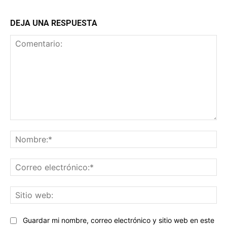
DEJA UNA RESPUESTA
Comentario:
No
Co
ele
Sit
we
Guardar mi nombre, correo electrónico y sitio web en este