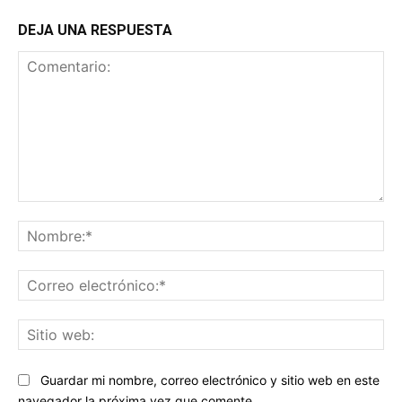
DEJA UNA RESPUESTA
Comentario:
No
Co
ele
Sit
we
Guardar mi nombre, correo electrónico y sitio web en este
navegador la próxima vez que comente.