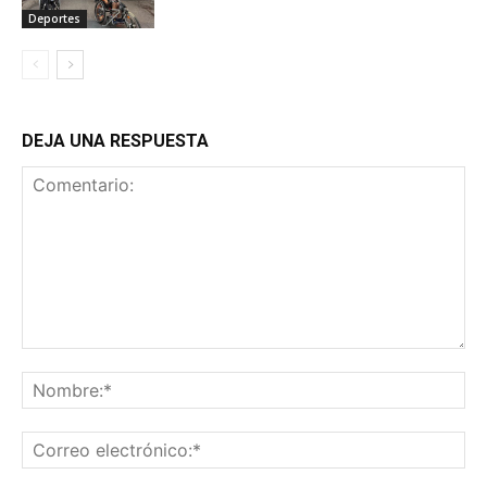
Deportes
DEJA UNA RESPUESTA
Comentario:
No
Co
ele