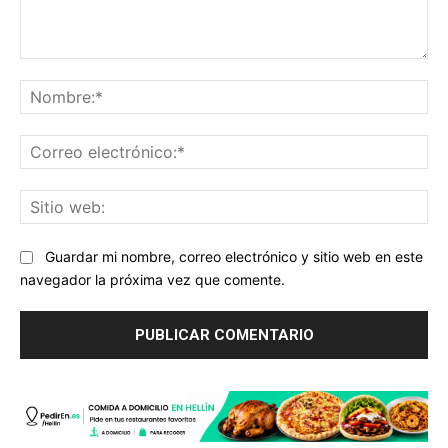
Comentario:
No
Co
ele
Sit
we
Guardar mi nombre, correo electrónico y sitio web en este
navegador la próxima vez que comente.