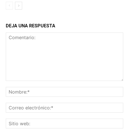
DEJA UNA RESPUESTA
Comentario:
No
Co
ele
Sit
we