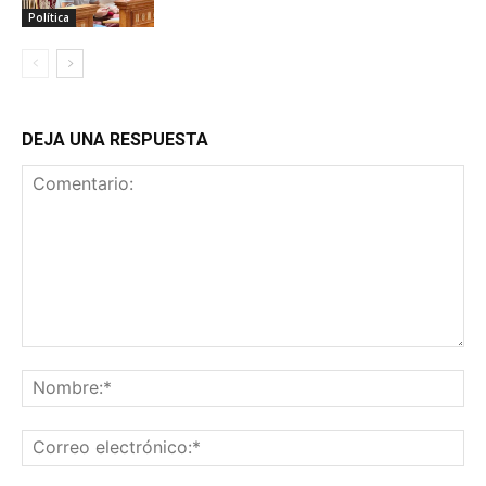
Política
DEJA UNA RESPUESTA
Comentario:
No
Co
ele