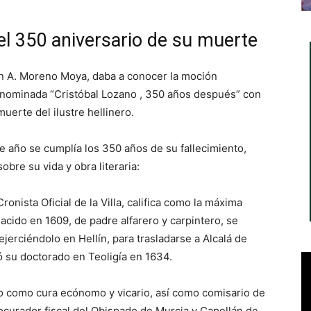
l 350 aniversario de su muerte
an A. Moreno Moya, daba a conocer la moción
enominada “Cristóbal Lozano , 350 años después” con
muerte del ilustre hellinero.
te año se cumplía los 350 años de su fallecimiento,
re su vida y obra literaria:
onista Oficial de la Villa, califica como la máxima
 nacido en 1609, de padre alfarero y carpintero, se
jerciéndolo en Hellín, para trasladarse a Alcalá de
 su doctorado en Teoligía en 1634.
o como cura ecónomo y vicario, así como comisario de
ocurador fiscal del Obispado de Murcia y Capellán de