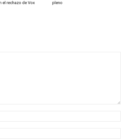
n el rechazo de Vox
pleno
Nombre:
Correo
electróni