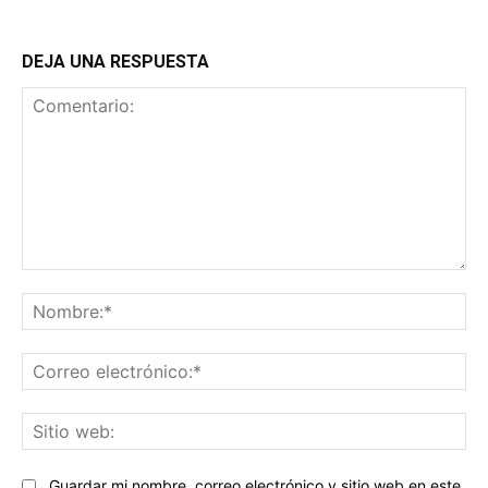
DEJA UNA RESPUESTA
Comentario:
No
Co
ele
Sit
we
Guardar mi nombre, correo electrónico y sitio web en este