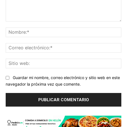
Comentario:
No
Co
ele
Sit
we
Guardar mi nombre, correo electrónico y sitio web en este
navegador la próxima vez que comente.