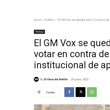
Inicio
Política
El GM Vox se queda solo a la hora de v
Política
El GM Vox se qued
votar en contra d
institucional de a
By
El Faro de Hellín
29 junio, 2022
Cuota