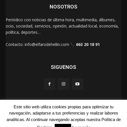
NOSOTROS
Periódico con noticias de última hora, multimedia, álbumes,
ocio, sociedad, servicios, opinión, actualidad local, economía,
política, deportes…
Contacto:
info@elfarodehellin.com
663 20 18 91
SIGUENOS
Este sitio web utiliza cookies propias para optimizar tu
El Faro de Hellín 2025
navegación, adaptarse a tus preferencias y realizar labores
analíticas. Al continuar navegando aceptas nuestra Política de
Galerías
Cartas
La Foto de la Semana
Quienes Somos