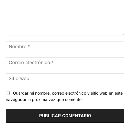
Comentario:
No
Co
ele
Sit
we
Guardar mi nombre, correo electrónico y sitio web en este
navegador la próxima vez que comente.