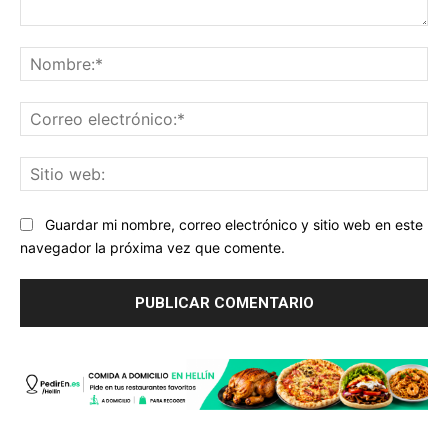
Comentario:
No
Co
ele
Sit
we
Guardar mi nombre, correo electrónico y sitio web en este
navegador la próxima vez que comente.